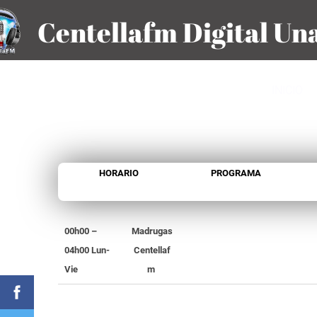
Centellafm Digital Una
INICIO
HORARIO
PROGRAMA
00h00 –
Madrugas
04h00 Lun-
Centellaf
Vie
m