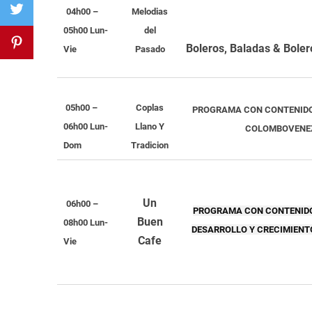
04h00 –
Melodias
05h00 Lun-
del
Boleros, Baladas &
Boler
Vie
Pasado
05h00 –
Coplas
PROGRAMA CON CONTENIDO 
06h00 Lun-
Llano Y
COLOMBOVENEZO
Dom
Tradicion
Un
06h00 –
PROGRAMA CON CONTENIDO 
Buen
08h00 Lun-
DESARROLLO Y CRECIMIENTO
Cafe
Vie